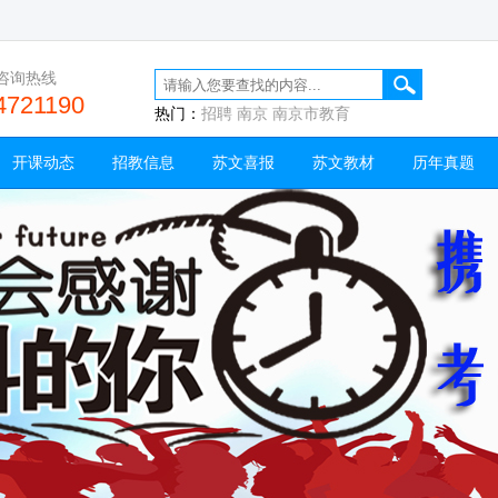
咨询热线
4721190
热门：
招聘
南京
南京市教育
开课动态
招教信息
苏文喜报
苏文教材
历年真题