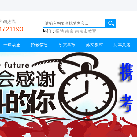
咨询热线
4721190
热门：
招聘
南京
南京市教育
开课动态
招教信息
苏文喜报
苏文教材
历年真题