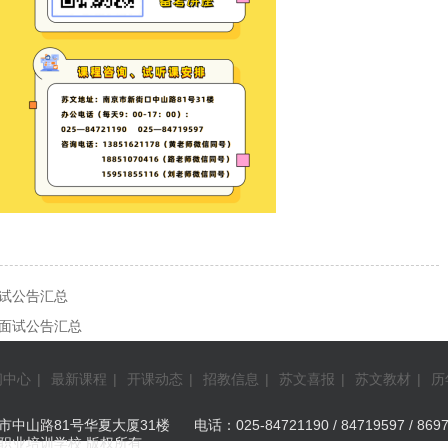
面试公告汇总
师面试公告汇总
闻中心
|
最新课程
|
开课动态
|
招教信息
|
苏文喜报
|
苏文教材
|
历
山路81号华夏大厦31楼 电话：025-84721190 / 84719597 / 8697
职业培训学校 版权所有