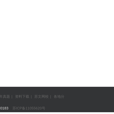
年真题
|
资料下载
|
苏文网校
|
各地分
0183
苏ICP备11055620号