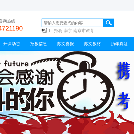
咨询热线
4721190
热门：
招聘
南京
南京市教育
开课动态
招教信息
苏文喜报
苏文教材
历年真题