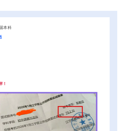
应届本科
岗
岸！