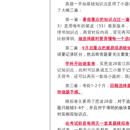
真题一开始基础知识点是用了小题狂
了大概三遍：
第一遍：
暑假重点把知识点过一遍
3》是用每年的紫皮《53》最新版本
理书知识点，再背对应内容，背完再
比较薄弱。
做选择题时要弄懂每一个选
第二遍：
9月后重点把握易混易错
词要记录区分，然后简答题要关注重复
学科开始做套卷
，买恩波28套江
记知识点，此时可以换成五三小册子
天背书，还可以再买一套练小题的，我
第三遍：考前1-2个月，
回顾选择
持做题手感。
模拟卷主要用了恩波28套，
对于
题只能错3-4个，并且对于薄弱的板
对应相应知识点。
在考试前是每两天一套真题模拟卷
新试卷，一般在公众号都有，有时考