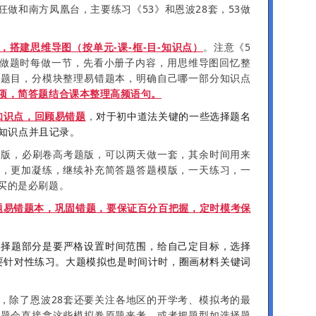
做和南方凤凰台，主要练习《53》和恩波28套，53做
，搭建思维导图（按单元-课-框-目-知识点）
。注意《5
，做题时每做一节，先看小册子内容，用思维导图回忆整
写题目，分模块整理易错题本，明确自己哪一部分知识点
项，简答题结合课本整理高频语句。
知识点，回顾易错题
，
对于初中道法关键的一些选择题名
知识点并且记录。
苏版，必刷卷高考题版，可以两天做一套，其余时间用来
记，更加凝练，继续补充简答题答题模版，一天练习，一
买的是必刷题。
题易错题本，巩固错题，要保证百分百把握，定时模考保
选择题部分是要严格设置时间范围，给自己定目标，选择
块要针对性练习。大题模拟也是时间计时，圈画材料关键词
，除了恩波28套还要关注各地区的开学考、模拟考的最
编题会直接拿这些模拟卷原题来考，或者把题型如选择题