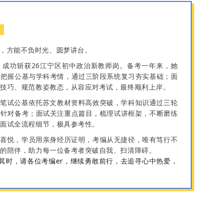
，方能不负时光、圆梦讲台。
，成功斩获26江宁区初中政治新教师岗。备考一年来，她
准把握公基与学科考情，通过三阶段系统复习夯实基础；面
讲技巧、规范教姿教态，从容应对考试，最终顺利上岸。
：笔试公基依托苏文教材资料高效突破，学科知识通过三轮
点针对备考；面试关注重点篇目，梳理试讲框架，不断磨练
区面试全流程细节，极具参考性。
的喜悦，学员用亲身经历证明，考编从无捷径，唯有笃行不
心的陪伴，助力每一位备考者突破自我、扫清障碍。
时，请各位考编er，继续勇敢前行，去追寻心中热爱，