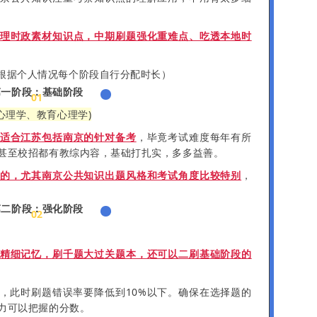
理时政素材知识点，中期刷题强化重难点、吃透本地时
根据个人情况每个阶段自行分配时长）
第一阶段：基础阶段
01
心理学、教育心理学)
适合江苏包括南京的针对备考
，毕竟考试难度每年有所
甚至校招都有教综内容，基础打扎实，多多益善。
的，尤其南京公共知识出题风格和考试角度比较特别
，
第二阶段：强化阶段
02
精细记忆，刷千题大过关题本，还可以二刷基础阶段的
，此时刷题错误率要降低到10%以下。确保在选择题的
力可以把握的分数。