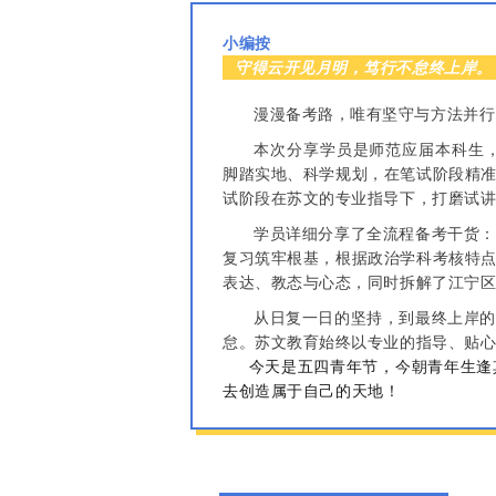
小编按
守得云开见月明，笃行不怠终上岸。
漫漫备考路，唯有坚守与方法并行
本次分享学员是师范应届本科生
脚踏实地、科学规划，在笔试阶段精
试阶段在苏文的专业指导下，打磨试
学员详细分享了全流程备考干货
复习筑牢根基，根据政治学科考核特
表达、教态与心态，同时拆解了江宁
从日复一日的坚持，到最终上岸
怠。苏文教育始终以专业的指导、贴
今天是五四青年节，今朝青年生逢其
去创造属于自己的天地！